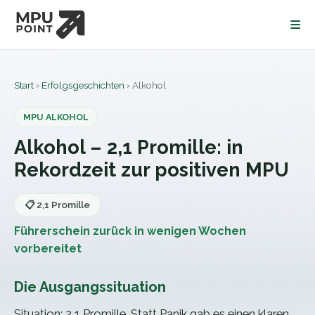
≡
Start
›
Erfolgsgeschichten
›
Alkohol
MPU
ALKOHOL
Alkohol – 2,1 Promille: in
Rekordzeit zur positiven MPU
📋
2,1 Promille
Führerschein zurück
in wenigen Wochen
vorbereitet
Die Ausgangssituation
Situation: 2,1 Promille. Statt Panik gab es einen klaren