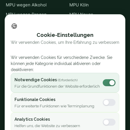
MPU wegen Alkohol
MPU Köln
MPU wegen Drogen
MPU Neuss
MPU wegen Punkten
MPU Krefeld
🍪
MPU wegen Straftaten
Alle 30 Standorte →
Cookie-Einstellungen
Wir verwenden Cookies, um Ihre Erfahrung zu verbessern
MPU Online
Sprache
Abstinenznachweis
English
Wir verwenden Cookies für verschiedene Zwecke. Sie
Kontrolliertes Trinken
können jede Kategorie individual aktivieren oder
Türkçe
deaktivieren:
MPU ohne Abstinenz
Русский
Notwendige Cookies
Kosten
العربية
Für die Grundfunktionen der Website erforderlich
🔐 Mitgliederbereich
Funktionale Cookies
Für erweiterte Funktionen wie Terminplanung
Rechtliches
Analytics Cookies
Impressum
Helfen uns, die Website zu verbessern
Datenschutz