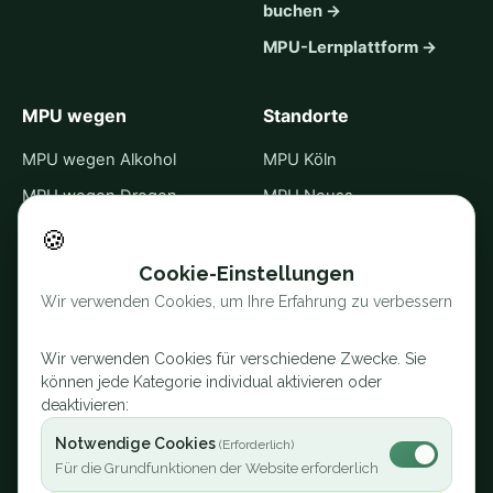
buchen →
MPU-Lernplattform →
MPU wegen
Standorte
MPU wegen Alkohol
MPU Köln
MPU wegen Drogen
MPU Neuss
MPU wegen Punkten
MPU Krefeld
🍪
MPU wegen Straftaten
Alle 30 Standorte →
Cookie-Einstellungen
Wir verwenden Cookies, um Ihre Erfahrung zu verbessern
MPU Online
Sprache
Abstinenznachweis
English
Wir verwenden Cookies für verschiedene Zwecke. Sie
Kontrolliertes Trinken
können jede Kategorie individual aktivieren oder
Türkçe
deaktivieren:
MPU ohne Abstinenz
Русский
Notwendige Cookies
Kosten
العربية
Für die Grundfunktionen der Website erforderlich