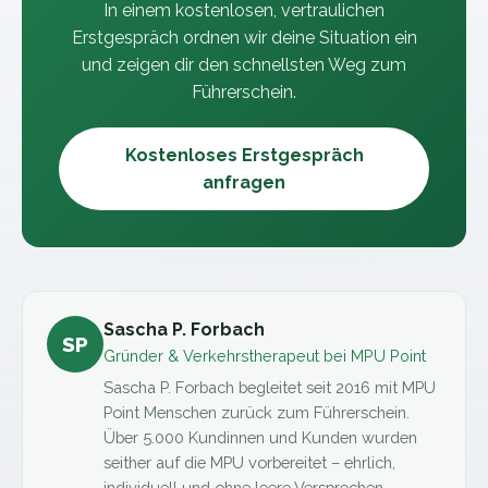
In einem kostenlosen, vertraulichen
Erstgespräch ordnen wir deine Situation ein
und zeigen dir den schnellsten Weg zum
Führerschein.
Kostenloses Erstgespräch
anfragen
Sascha P. Forbach
SP
Gründer & Verkehrstherapeut bei MPU Point
Sascha P. Forbach begleitet seit 2016 mit MPU
Point Menschen zurück zum Führerschein.
Über 5.000 Kundinnen und Kunden wurden
seither auf die MPU vorbereitet – ehrlich,
individuell und ohne leere Versprechen.