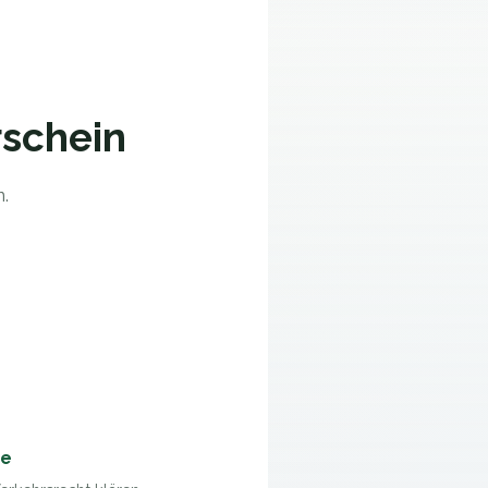
rschein
n.
se