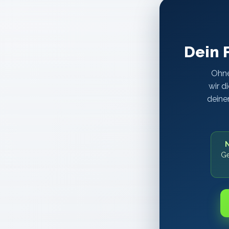
Dein 
Ohne
wir d
deinen
N
Ge