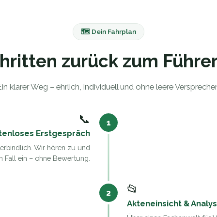
🗺️ Dein Fahrplan
chritten zurück zum Führe
in klarer Weg – ehrlich, individuell und ohne leere Verspreche
📞
1
tenloses Erstgespräch
erbindlich. Wir hören zu und
n Fall ein – ohne Bewertung.
📂
2
Akteneinsicht & Analy