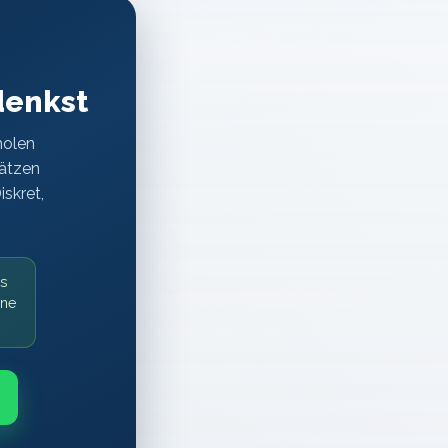
denkst
holen
hätzen
iskret,
as
ine