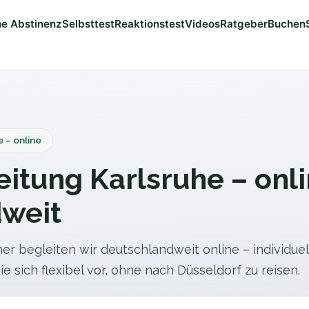
e Abstinenz
Selbsttest
Reaktionstest
Videos
Ratgeber
Buchen
 – online
itung Karlsruhe – onl
weit
er begleiten wir deutschlandweit online – individuel
e sich flexibel vor, ohne nach Düsseldorf zu reisen.