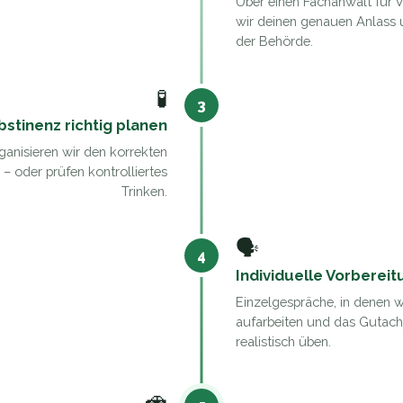
Über einen Fachanwalt für V
wir deinen genauen Anlass 
der Behörde.
🧪
3
bstinenz richtig planen
rganisieren wir den korrekten
– oder prüfen kontrolliertes
Trinken.
🗣️
4
Individuelle Vorbereit
Einzelgespräche, in denen w
aufarbeiten und das Gutac
realistisch üben.
🚗