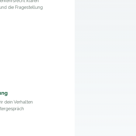
erkehrsrecht klären
und die Fragestellung
ung
ir dein Verhalten
htergespräch