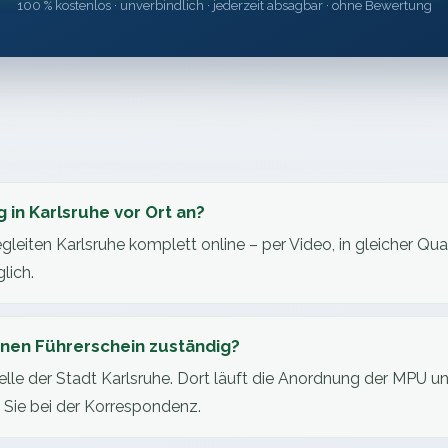
100 % kostenlos · unverbindlich · jederzeit absagbar · ohne Bewertung
 in Karlsruhe vor Ort an?
gleiten Karlsruhe komplett online – per Video, in gleicher Qual
lich.
einen Führerschein zuständig?
telle der Stadt Karlsruhe. Dort läuft die Anordnung der MPU u
n Sie bei der Korrespondenz.