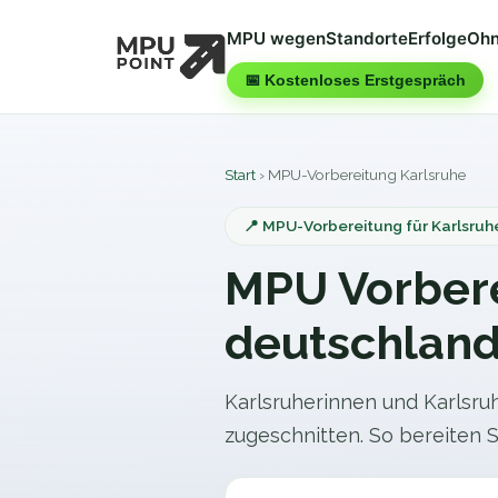
MPU wegen
Standorte
Erfolge
Ohn
📅 Kostenloses Erstgespräch
Start
›
MPU-Vorbereitung
Karlsruhe
📍 MPU-Vorbereitung für Karlsruhe
MPU Vorbere
deutschland
Karlsruherinnen und Karlsruh
zugeschnitten. So bereiten Si