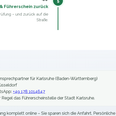
5
& Führerschein zurück
Prüfung – und zurück auf die
Straße.
Ansprechpartner für
Karlsruhe
(
Baden-Württemberg
)
üsseldorf
tsApp:
+49 178 1014647
er Regel das
Führerscheinstelle der Stadt Karlsruhe
.
tung komplett online – Sie sparen sich die Anfahrt. Persönlich