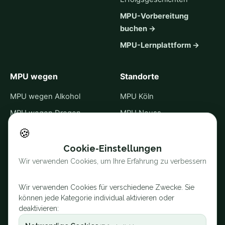
MPU-Vorbereitung
buchen →
MPU-Lernplattform →
MPU wegen
Standorte
MPU wegen Alkohol
MPU Köln
MPU wegen Drogen
MPU Neuss
MPU wegen Punkten
MPU Krefeld
🍪
MPU wegen Straftaten
Alle 30 Standorte →
Cookie-Einstellungen
Wir verwenden Cookies, um Ihre Erfahrung zu verbessern
MPU Online
Sprache
Abstinenznachweis
English
Wir verwenden Cookies für verschiedene Zwecke. Sie
Kontrolliertes Trinken
können jede Kategorie individual aktivieren oder
Türkçe
deaktivieren:
MPU ohne Abstinenz
Русский