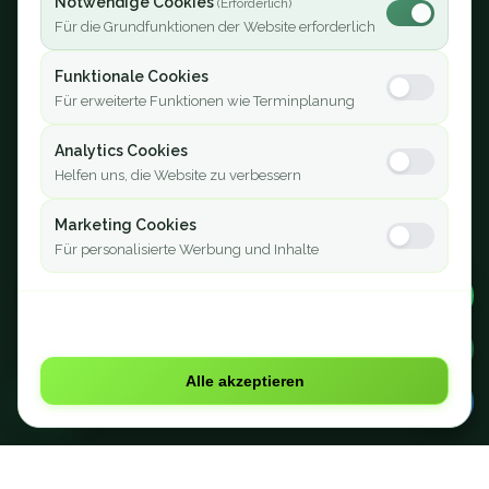
Notwendige Cookies
Kosten
العربية
Für die Grundfunktionen der Website erforderlich
🔐 Mitgliederbereich
Funktionale Cookies
Für erweiterte Funktionen wie Terminplanung
Rechtliches
Analytics Cookies
Impressum
Helfen uns, die Website zu verbessern
Datenschutz
AGB
Marketing Cookies
Für personalisierte Werbung und Inhalte
🍪
Nur notwendige
©
2026
MPU Point. Alle Rechte vorbehalten.
Alle akzeptieren
💬
Professionelle MPU-Vorbereitung seit 2016